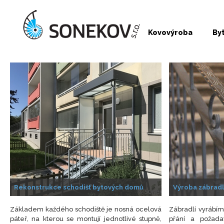
Kovovýroba
By
Rekonstrukce schodišť bytových domů
Výroba zábradl
Základem každého schodiště je nosná ocelová
Zábradlí vyrábíme
páteř, na kterou se montují jednotlivé stupně,
přání a požada