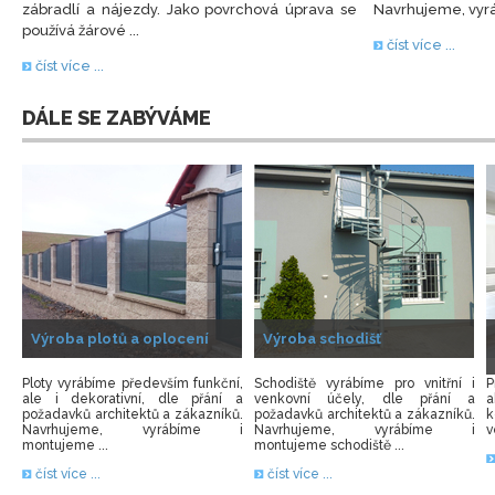
zábradlí a nájezdy. Jako povrchová úprava se
Navrhujeme, vyrá
používá žárové ...
číst více ...
číst více ...
DÁLE SE ZABÝVÁME
Výroba plotů a oplocení
Výroba schodišť
Ploty vyrábíme především funkční,
Schodiště vyrábíme pro vnitřní i
P
ale i dekorativní, dle přání a
venkovní účely, dle přání a
a
požadavků architektů a zákazníků.
požadavků architektů a zákazníků.
k
Navrhujeme, vyrábíme i
Navrhujeme, vyrábíme i
v
montujeme ...
montujeme schodiště ...
číst více ...
číst více ...